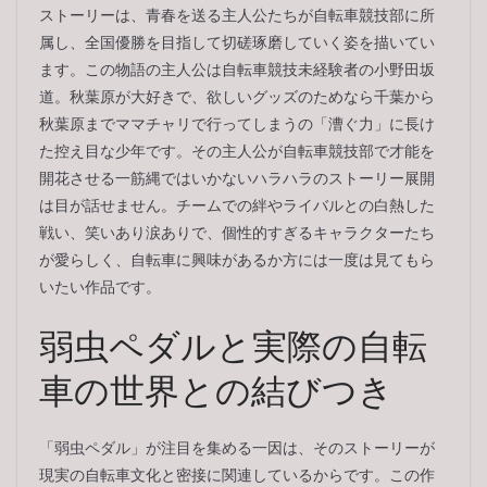
ストーリーは、青春を送る主人公たちが自転車競技部に所
属し、全国優勝を目指して切磋琢磨していく姿を描いてい
ます。この物語の主人公は自転車競技未経験者の小野田坂
道。秋葉原が大好きで、欲しいグッズのためなら千葉から
秋葉原までママチャリで行ってしまうの「漕ぐ力」に長け
た控え目な少年です。その主人公が自転車競技部で才能を
開花させる一筋縄ではいかないハラハラのストーリー展開
は目が話せません。チームでの絆やライバルとの白熱した
戦い、笑いあり涙ありで、個性的すぎるキャラクターたち
が愛らしく、自転車に興味があるか方には一度は見てもら
いたい作品です。
弱虫ペダルと実際の自転
車の世界との結びつき
「弱虫ペダル」が注目を集める一因は、そのストーリーが
現実の自転車文化と密接に関連しているからです。この作